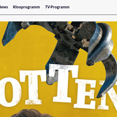
News
Kinoprogramm
TV-Programm
tars
Jetzt im Kino
treaming
Demnächst im Kino
Wien
Niederösterreich
Oberösterreich
Steiermark
Burgenland
Kärnten
Salzburg
Tirol
Vorarlberg