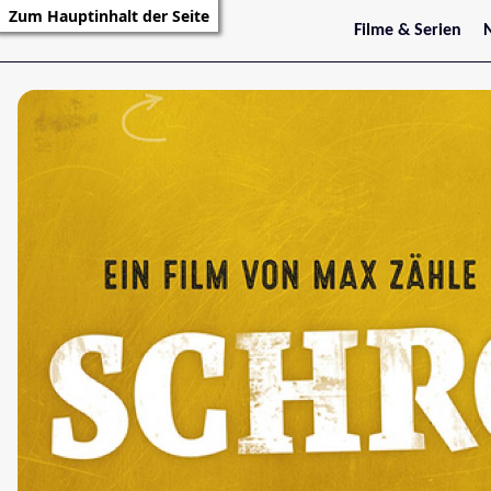
Zum Hauptinhalt der Seite
Filme & Serien
Trailer
S
Kritiken
S
Filmarchiv
Serienarchiv