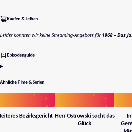
Kaufen & Leihen
Leider konnten wir keine Streaming-Angebote für
1968 – Das J
Episodenguide
Ähnliche Filme & Serien
eiteres Bezirksgericht
Herr Ostrowski sucht das
I
Glück
Gere
käm