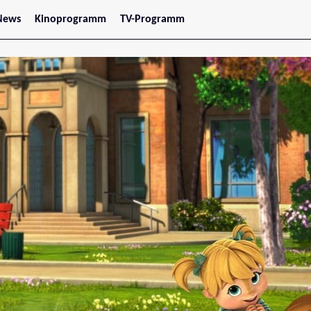
News
Kinoprogramm
TV-Programm
tars
Jetzt im Kino
treaming
Demnächst im Kino
Wien
Niederösterreich
Oberösterreich
Steiermark
Burgenland
Kärnten
Salzburg
Tirol
Vorarlberg