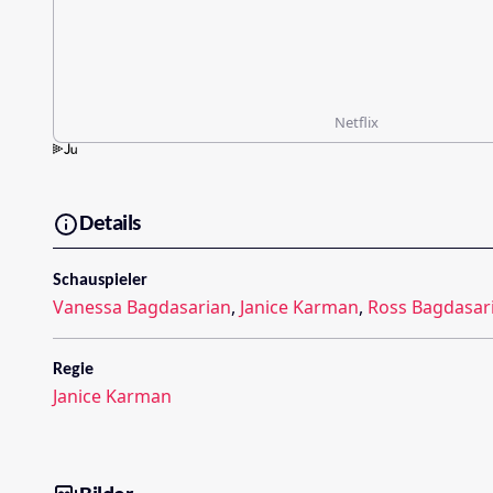
Netflix
Details
Schauspieler
Vanessa Bagdasarian
,
Janice Karman
,
Ross Bagdasaria
Regie
Janice Karman