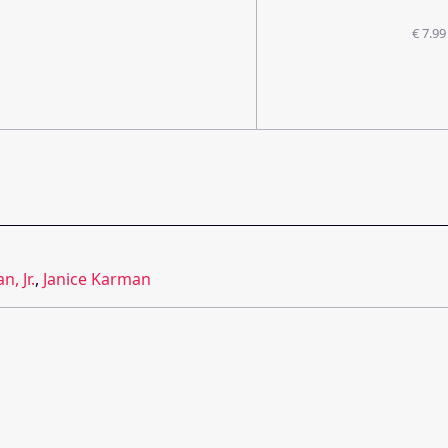
€ 7.99
, Jr.
,
Janice Karman