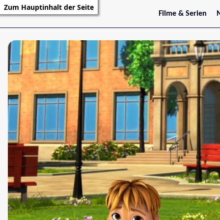
Zum Hauptinhalt der Seite
Filme & Serien
Trailer
S
Kritiken
S
Filmarchiv
Serienarchiv