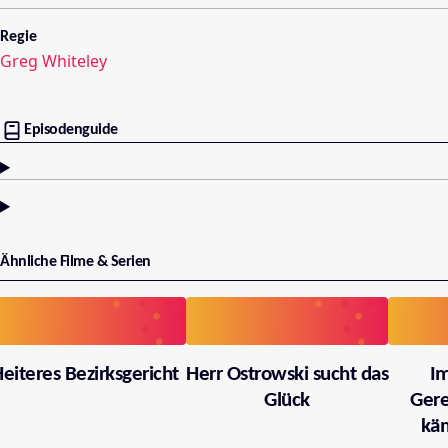
Regie
Greg Whiteley
Episodenguide
Ähnliche Filme & Serien
eiteres Bezirksgericht
Herr Ostrowski sucht das
I
Glück
Gere
käm