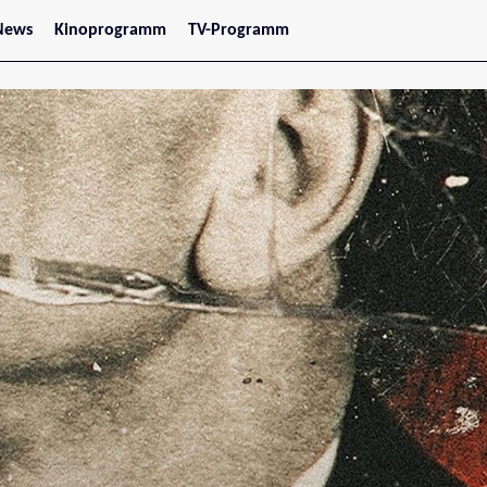
News
Kinoprogramm
TV-Programm
tars
Jetzt im Kino
treaming
Demnächst im Kino
Wien
Niederösterreich
Oberösterreich
Steiermark
Burgenland
Kärnten
Salzburg
Tirol
Vorarlberg