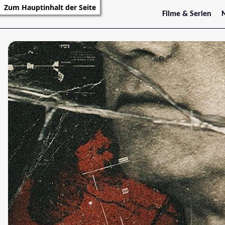
Zum Hauptinhalt der Seite
Filme & Serien
Trailer
S
Kritiken
S
Filmarchiv
Serienarchiv