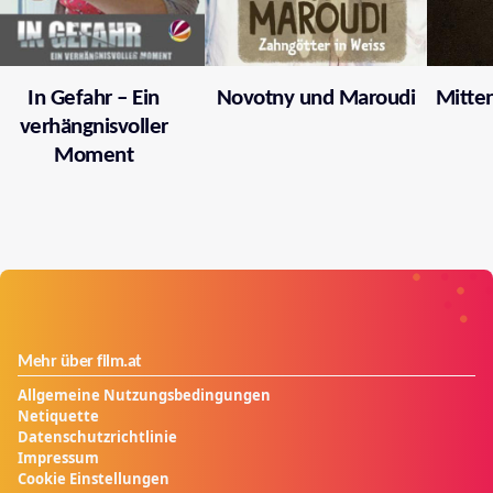
In Gefahr – Ein
Novotny und Maroudi
Mitten
verhängnisvoller
Moment
Mehr über film.at
Allgemeine Nutzungsbedingungen
Netiquette
Datenschutzrichtlinie
Impressum
Cookie Einstellungen