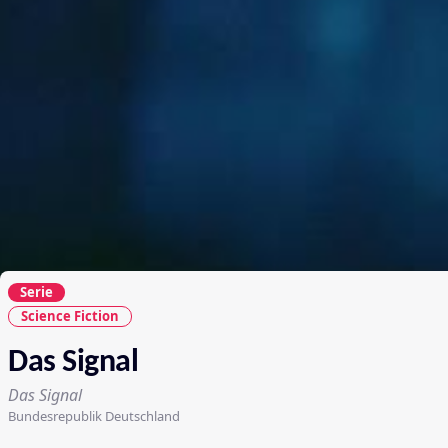
Serie
Science Fiction
Das Signal
Das Signal
Bundesrepublik Deutschland