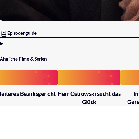
Episodenguide
Ähnliche Filme & Serien
eiteres Bezirksgericht
Herr Ostrowski sucht das
I
Glück
Gere
käm