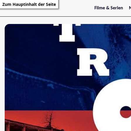
Zum Hauptinhalt der Seite
Filme & Serien
Trailer
S
Kritiken
S
Filmarchiv
Serienarchiv