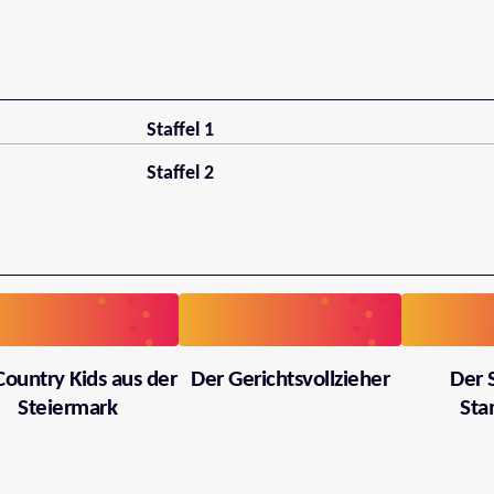
Staffel 1
Staffel 2
Country Kids aus der
Der Gerichtsvollzieher
Der 
Steiermark
Sta