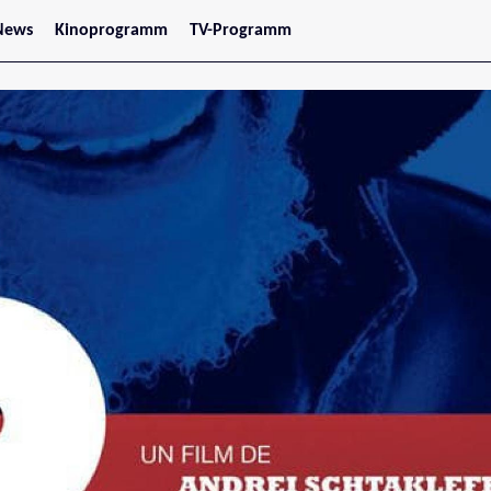
News
Kinoprogramm
TV-Programm
tars
Jetzt im Kino
treaming
Demnächst im Kino
Wien
Niederösterreich
Oberösterreich
Steiermark
Burgenland
Kärnten
Salzburg
Tirol
Vorarlberg