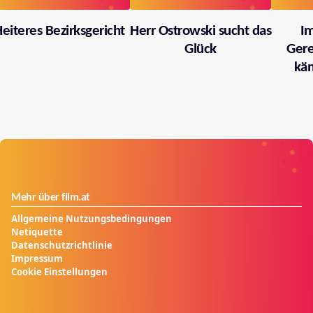
eiteres Bezirksgericht
Herr Ostrowski sucht das
I
Glück
Gere
käm
Mehr über film.at
Allgemeine Nutzungsbedingungen
Netiquette
Datenschutzrichtlinie
Impressum
Cookie Einstellungen