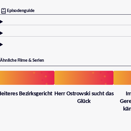
Episodenguide
Ähnliche Filme & Serien
eiteres Bezirksgericht
Herr Ostrowski sucht das
I
Glück
Gere
käm