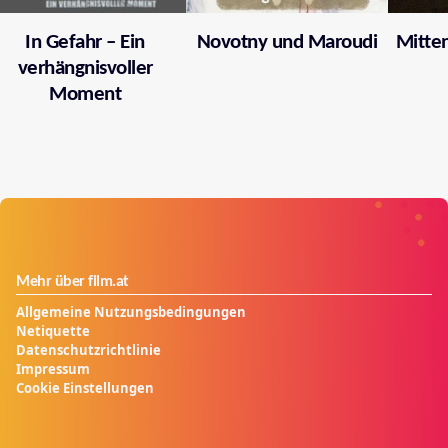
In Gefahr – Ein
Novotny und Maroudi
Mitten
verhängnisvoller
Moment
Mehr über film.at
Allgemeine Nutzungsbedingungen
Netiquette
Datenschutzrichtlinie
Impressum
Cookie Einstellungen