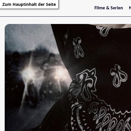
Zum Hauptinhalt der Seite
Filme & Serien
Trailer
S
Kritiken
S
Filmarchiv
Serienarchiv