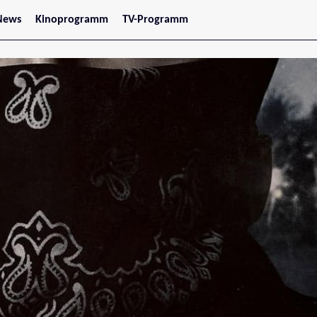
News
Kinoprogramm
TV-Programm
tars
Jetzt im Kino
treaming
Demnächst im Kino
Wien
Niederösterreich
Oberösterreich
Steiermark
Burgenland
Kärnten
Salzburg
Tirol
Vorarlberg