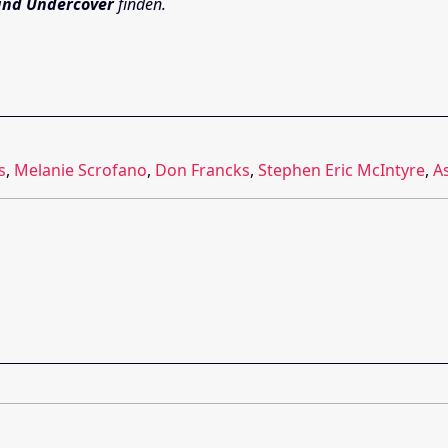
nd Undercover
finden.
s
,
Melanie Scrofano
,
Don Francks
,
Stephen Eric McIntyre
,
A