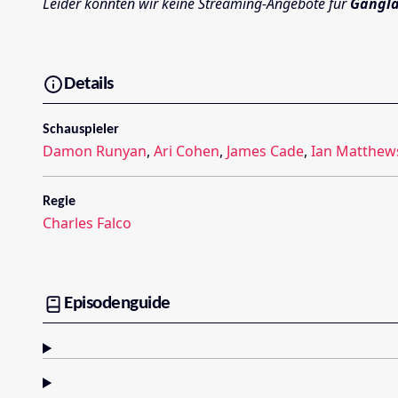
Leider konnten wir keine Streaming-Angebote für
Gangla
Details
Schauspieler
Damon Runyan
,
Ari Cohen
,
James Cade
,
Ian Matthew
Regie
Charles Falco
Episodenguide