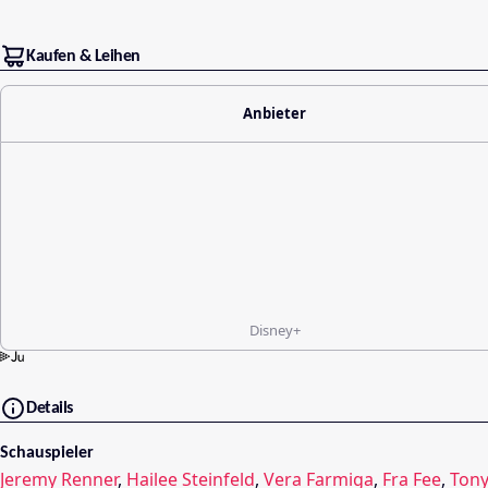
Kaufen & Leihen
Anbieter
Disney+
Details
Schauspieler
Jeremy Renner
,
Hailee Steinfeld
,
Vera Farmiga
,
Fra Fee
,
Tony