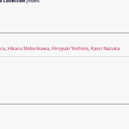
to Collection
finden.
ara
,
Hikaru Midorikawa
,
Hiroyuki Yoshino
,
Kaori Nazuka