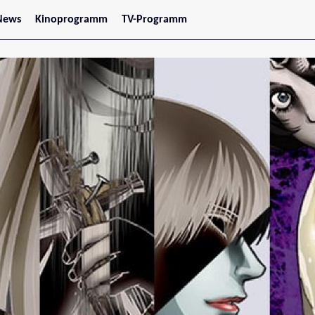
News
Kinoprogramm
TV-Programm
tars
Jetzt im Kino
treaming
Demnächst im Kino
Wien
Niederösterreich
Oberösterreich
Steiermark
Burgenland
Kärnten
Salzburg
Tirol
Vorarlberg