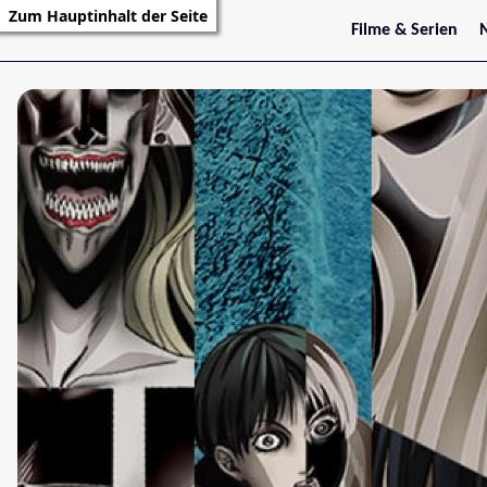
Zum Hauptinhalt der Seite
Filme & Serien
Trailer
S
Kritiken
S
Filmarchiv
Serienarchiv