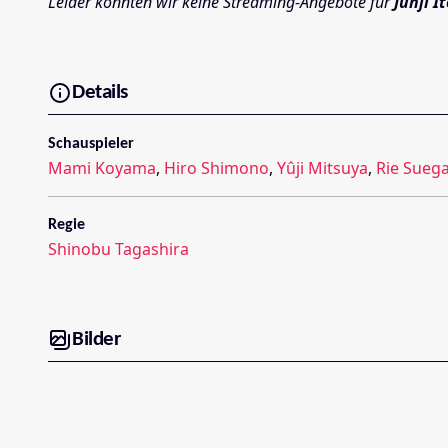
Leider konnten wir keine Streaming-Angebote für
Junji I
Details
Schauspieler
Mami Koyama
,
Hiro Shimono
,
Yûji Mitsuya
,
Rie Sueg
Regie
Shinobu Tagashira
Bilder