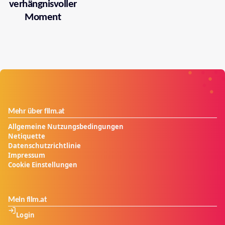
verhängnisvoller
Moment
Mehr über film.at
Allgemeine Nutzungsbedingungen
Netiquette
Datenschutzrichtlinie
Impressum
Cookie Einstellungen
Mein film.at
Login