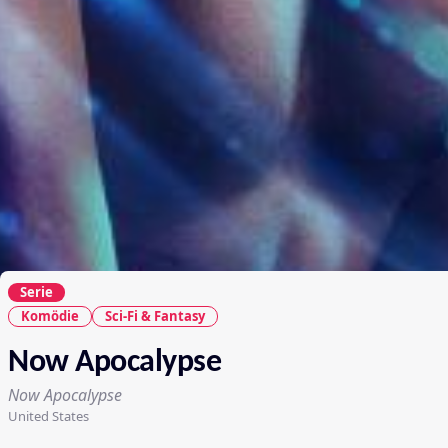
Serie
Komödie
Sci-Fi & Fantasy
Now Apocalypse
Now Apocalypse
United States