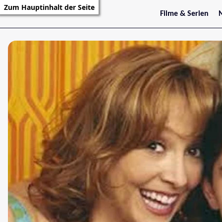
Zum Hauptinhalt der Seite
Filme & Serien
Trailer
S
Kritiken
S
Filmarchiv
Serienarchiv