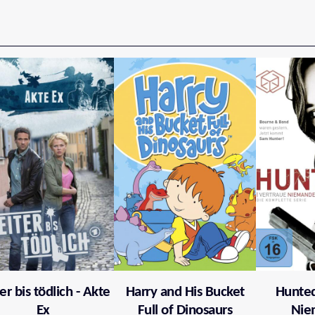
er bis tödlich - Akte
Harry and His Bucket
Hunted
Ex
Full of Dinosaurs
Nie