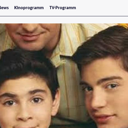
News
Kinoprogramm
TV-Programm
tars
Jetzt im Kino
treaming
Demnächst im Kino
Wien
Niederösterreich
Oberösterreich
Steiermark
Burgenland
Kärnten
Salzburg
Tirol
Vorarlberg