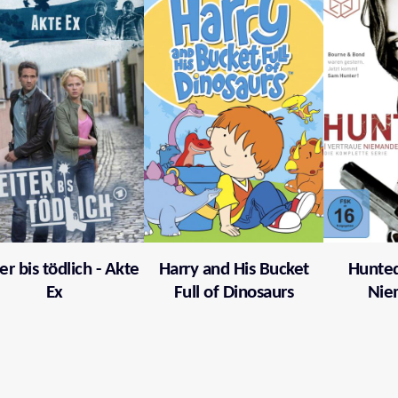
er bis tödlich - Akte
Harry and His Bucket
Hunted
Ex
Full of Dinosaurs
Nie