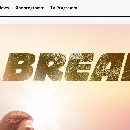
News
Kinoprogramm
TV-Programm
tars
Jetzt im Kino
treaming
Demnächst im Kino
Wien
Niederösterreich
Oberösterreich
Steiermark
Burgenland
Kärnten
Salzburg
Tirol
Vorarlberg