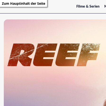
Zum Hauptinhalt der Seite
Filme & Serien
Trailer
S
Kritiken
S
Filmarchiv
Serienarchiv