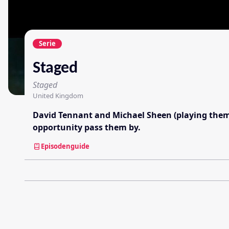
Serie
Staged
Staged
United Kingdom
David Tennant and Michael Sheen (playing themsel
opportunity pass them by.
Episodenguide