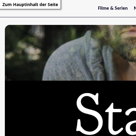
Zum Hauptinhalt der Seite
Filme & Serien
Trailer
S
Kritiken
S
Filmarchiv
Serienarchiv