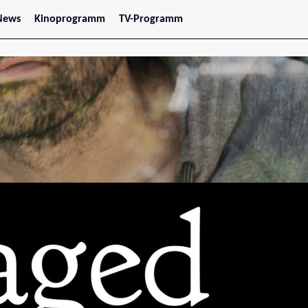
News
Kinoprogramm
TV-Programm
tars
Jetzt im Kino
treaming
Demnächst im Kino
Wien
Niederösterreich
Oberösterreich
Steiermark
Burgenland
Kärnten
Salzburg
Tirol
Vorarlberg