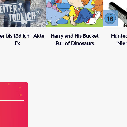
er bis tödlich - Akte
Harry and His Bucket
Hunted
Ex
Full of Dinosaurs
Nie