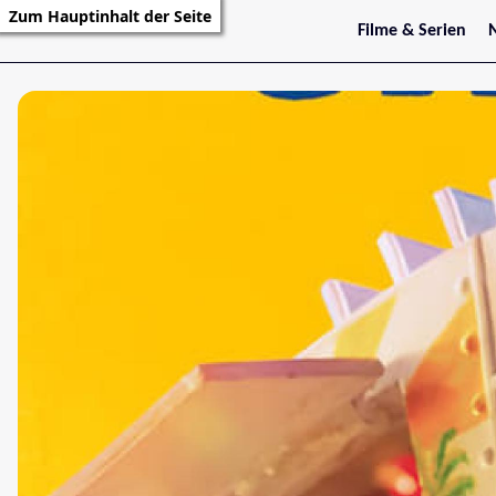
Zum Hauptinhalt der Seite
Filme & Serien
Trailer
S
Kritiken
S
Filmarchiv
Serienarchiv