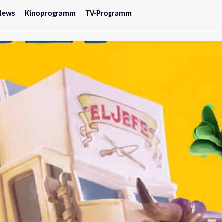
News
Kinoprogramm
TV-Programm
tars
Jetzt im Kino
treaming
Demnächst im Kino
Wien
Niederösterreich
Oberösterreich
Steiermark
Burgenland
Kärnten
Salzburg
Tirol
Vorarlberg