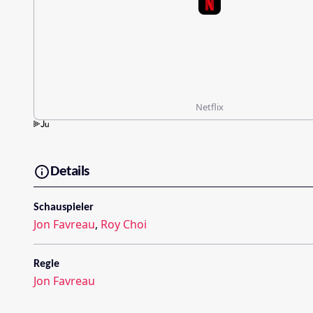
Netflix
Details
Schauspieler
Jon Favreau
,
Roy Choi
Regie
Jon Favreau