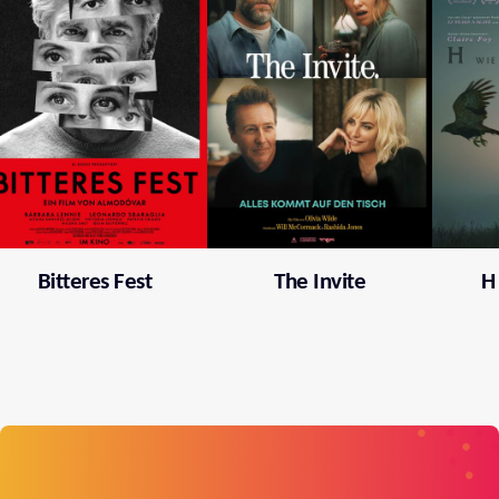
Bitteres Fest
The Invite
H