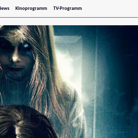
News
Kinoprogramm
TV-Programm
tars
Jetzt im Kino
treaming
Demnächst im Kino
Wien
Niederösterreich
Oberösterreich
Steiermark
Burgenland
Kärnten
Salzburg
Tirol
Vorarlberg