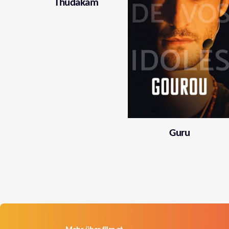
Thudakam
Guru