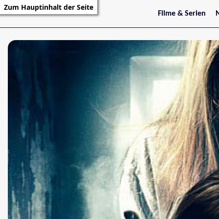
Zum Hauptinhalt der Seite
Filme & Serien
Trailer
S
Kritiken
S
Filmarchiv
Serienarchiv