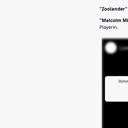
"Zoolander" 
"Malcolm Mit
Playerin.
Stimm