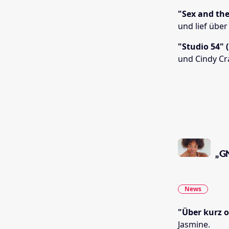
"Sex and the
und lief über
"Studio 54" (
und Cindy Cr
„GN
News
"Über kurz o
Jasmine.