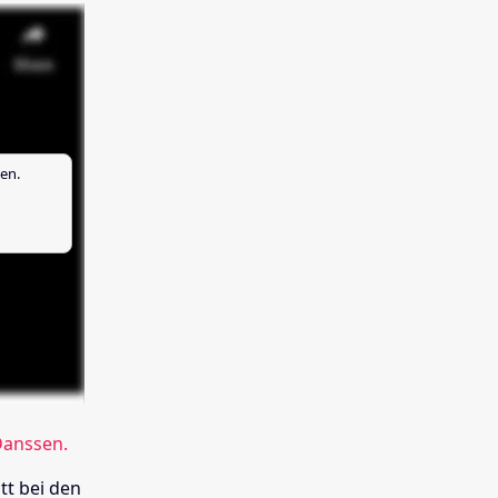
en.
Danssen.
tt bei den