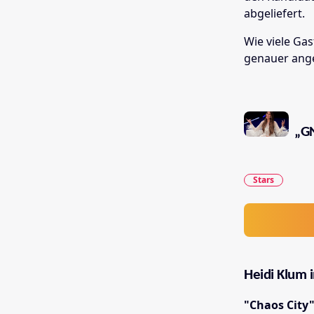
abgeliefert.
Wie viele Gas
genauer ang
„GN
Stars
Heidi Klum 
"Chaos City"