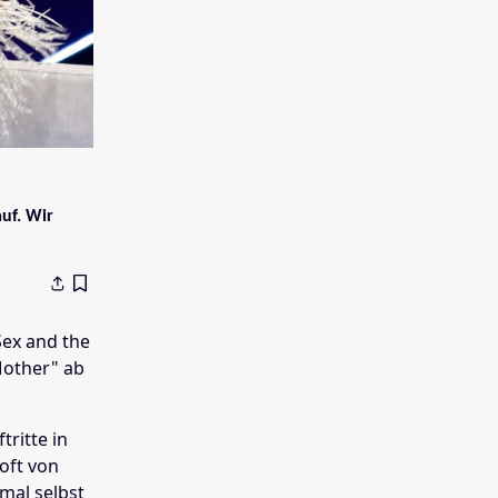
uf. Wir
Sex and the
Mother" ab
ritte in
oft von
mal selbst