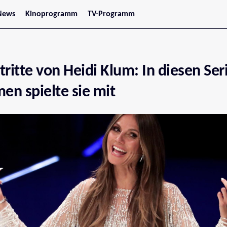
News
Kinoprogramm
TV-Programm
tars
Jetzt im Kino
treaming
Demnächst im Kino
Wien
Niederösterreich
tritte von Heidi Klum: In diesen Ser
Oberösterreich
Steiermark
Burgenland
men spielte sie mit
Kärnten
Salzburg
Tirol
Vorarlberg