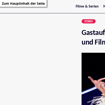
Zum Hauptinhalt der Seite
Filme & Serien
Trailer
S
Kritiken
S
STARS
Filmarchiv
Serienarchiv
Gastauf
und Fil