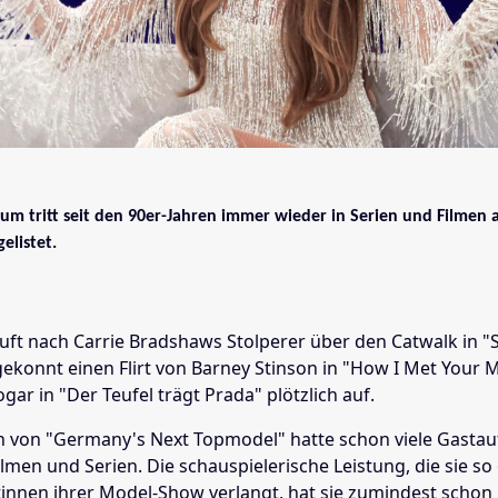
um tritt seit den 90er-Jahren immer wieder in Serien und Filmen a
elistet.
äuft nach Carrie Bradshaws Stolperer über den Catwalk in "
 gekonnt einen Flirt von Barney Stinson in "How I Met Your 
gar in "Der Teufel trägt Prada" plötzlich auf.
in von "Germany's Next Topmodel" hatte schon viele Gastauft
men und Serien. Die schauspielerische Leistung, die sie so 
innen ihrer Model-Show verlangt, hat sie zumindest schon 