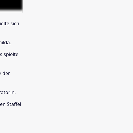
elte sich
ilda.
 spielte
e der
atorin.
en Staffel