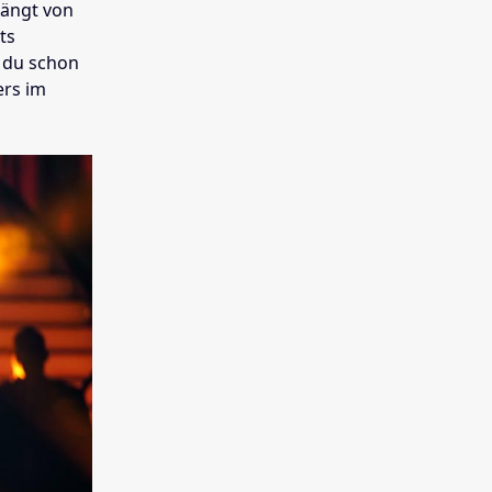
hängt von
ts
r du schon
ers im