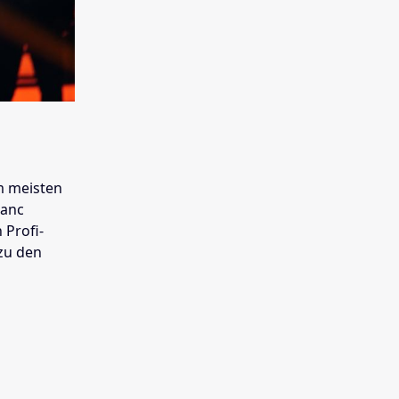
m meisten
lanc
 Profi-
zu den