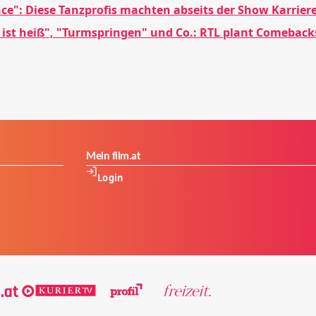
nce": Diese Tanzprofis machten abseits der Show Karrier
s ist heiß", "Turmspringen" und Co.: RTL plant Comeback
Mein film.at
Login