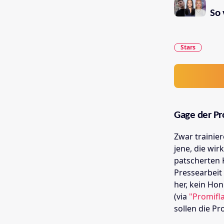
So 
Stars
Gage der Pr
Zwar trainier
jene, die wir
patscherten 
Pressearbeit 
her, kein Ho
(via
"Promifl
sollen die P