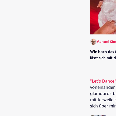
Manuel Si
Wie hoch das G
lässt sich mit 
"Let's Dance
voneinander 
glamourös-bi
mittlerweile
sich über mi