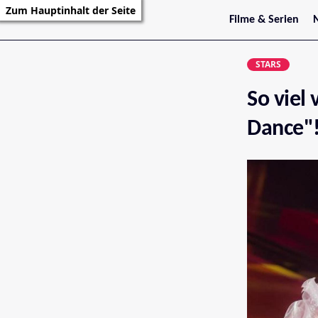
Zum Hauptinhalt der Seite
Filme & Serien
Trailer
S
Kritiken
S
STARS
Filmarchiv
Serienarchiv
So viel 
Dance"