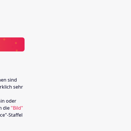
nen sind
rklich sehr
hin oder
n die
"Bild"
ce"-Staffel