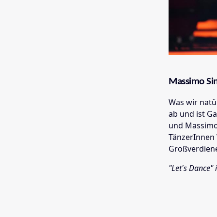
Massimo Sin
Was wir natü
ab und ist G
und Massimo 
TänzerInnen 
Großverdiene
"Let's Dance" 