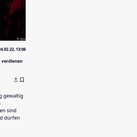
24.02.22, 13:06
t verdienen
g gewaltig
n
en sind
nd dürfen