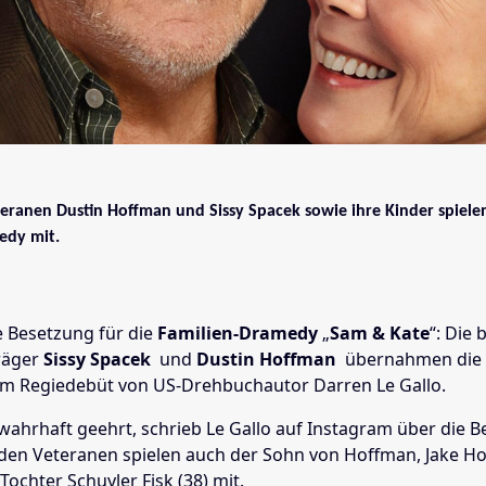
ranen Dustin Hoffman und Sissy Spacek sowie ihre Kinder spielen
edy mit.
 Besetzung für die
Familien-Dramedy
„
Sam & Kate
“: Die 
räger
Sissy Spacek
und
Dustin Hoffman
übernahmen die
im Regiedebüt von US-Drehbuchautor Darren Le Gallo.
 wahrhaft geehrt, schrieb Le Gallo auf Instagram über die 
en Veteranen spielen auch der Sohn von Hoffman, Jake Ho
ochter Schuyler Fisk (38) mit.