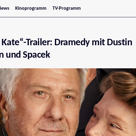
News
Kinoprogramm
TV-Programm
tars
Jetzt im Kino
treaming
Demnächst im Kino
Wien
Niederösterreich
Kate“-Trailer: Dramedy mit Dustin
Oberösterreich
Steiermark
Burgenland
n und Spacek
Kärnten
Salzburg
Tirol
Vorarlberg