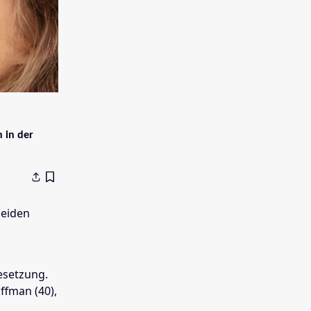
 in der
beiden
Besetzung.
ffman (40),