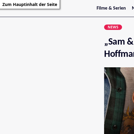
Zum Hauptinhalt der Seite
Filme & Serien
Trailer
S
Kritiken
S
NEWS
Filmarchiv
Serienarchiv
„Sam & 
Hoffma