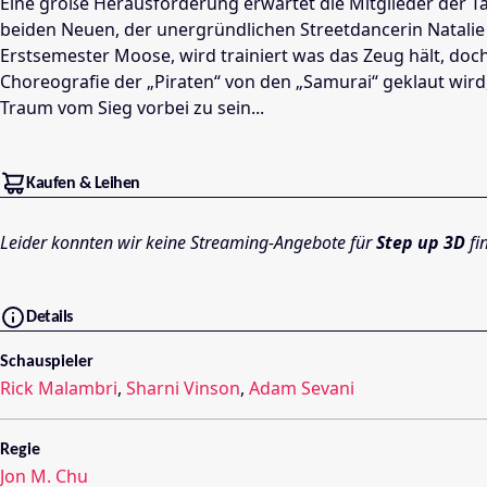
Eine große Herausforderung erwartet die Mitglieder der Ta
beiden Neuen, der unergründlichen Streetdancerin Natali
Erstsemester Moose, wird trainiert was das Zeug hält, doch
Choreografie der „Piraten“ von den „Samurai“ geklaut wird,
Traum vom Sieg vorbei zu sein...
Kaufen & Leihen
Leider konnten wir keine Streaming-Angebote für
Step up 3D
fi
Details
Schauspieler
Rick Malambri
,
Sharni Vinson
,
Adam Sevani
Regie
Jon M. Chu