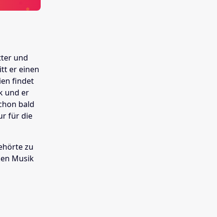
tter und
tt er einen
ien findet
k und er
chon bald
r für die
ehörte zu
ken Musik