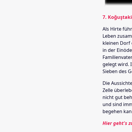
7. Koğuştak
Als Hirte fü
Leben zusamm
kleinen Dorf
in der Einöd
Familienvater
gelegt wird. 
Sieben des G
Die Aussicht
Zelle überle
nicht gut beh
und sind imm
begehen kan
Hier geht's z