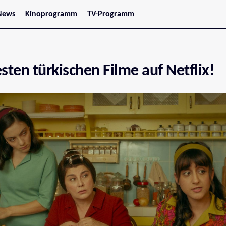
News
Kinoprogramm
TV-Programm
tars
Jetzt im Kino
treaming
Demnächst im Kino
Wien
Niederösterreich
sten türkischen Filme auf Netflix!
Oberösterreich
Steiermark
Burgenland
Kärnten
Salzburg
Tirol
Vorarlberg