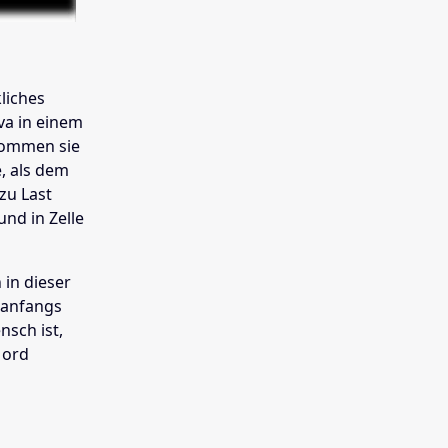
liches
va in einem
kommen sie
, als dem
zu Last
und in Zelle
 in dieser
 anfangs
nsch ist,
Mord