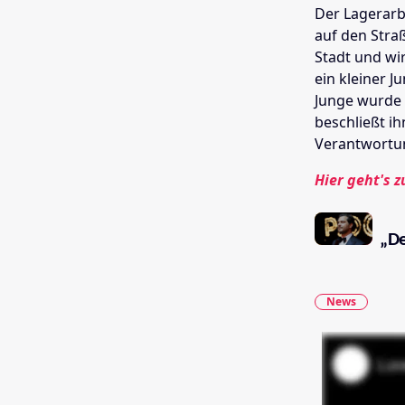
Der Lagerarb
auf den Stra
Stadt und wir
ein kleiner J
Junge wurde 
beschließt ih
Verantwortu
Hier geht's z
„De
News