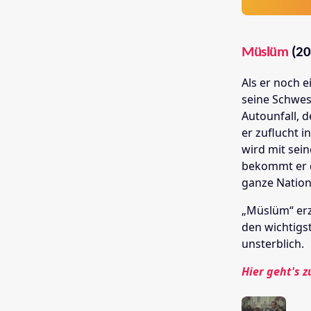
Müslüm
(20
Als er noch 
seine Schwes
Autounfall, d
er zuflucht 
wird mit sei
bekommt er d
ganze Nation
„Müslüm“ erz
den wichtigs
unsterblich.
Hier geht's z