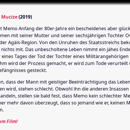
i Mucize
(2019)
hrt Memo Anfang der 80er-Jahre ein bescheidenes aber glück
en mit seiner Mutter und seiner sechsjährigen Tochter O
 der Agäis-Region. Von den Unruhen des Staatsstreichs be
e nichts mit. Das unbescholtene Leben nimmt ein jähes Ende
 eines Tages der Tod der Tochter eines Militärangehörigen 
Ihm wird der Prozess gemacht, er wird zum Tode verurteilt 
efängnisses gesteckt.
en, dass der Mann mit geistiger Beeinträchtigung das Leben
ben wird, stehen schlecht. Obwohl ihn die anderen Insassen
andeln, stellen sie bald fest, dass Memo kein schlechter Me
er mehr davon überzeugt, dass so jemand wie er, keinen 
n.
um Film!