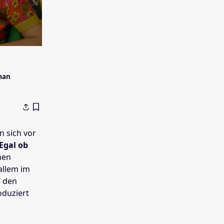
man
n sich vor
Egal ob
hen
allem im
f den
duziert