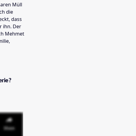
aren Müll
ch die
eckt, dass
r ihn. Der
rch Mehmet
ilie,
erie?