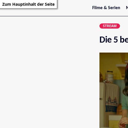
Zum Hauptinhalt der Seite
Filme & Serien
Trailer
S
Kritiken
S
STREAM
Filmarchiv
Serienarchiv
Die 5 be