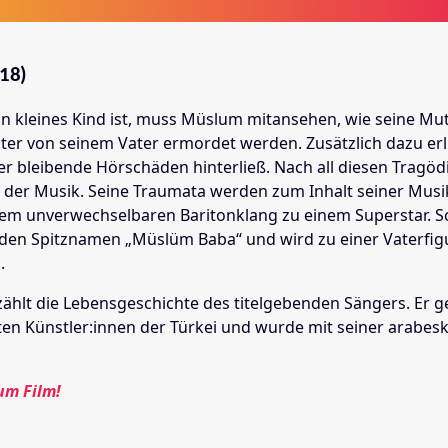
18)
ein kleines Kind ist, muss Müslum mitansehen, wie seine Mu
ter von seinem Vater ermordet werden. Zusätzlich dazu erli
er bleibende Hörschäden hinterließ. Nach all diesen Tragöd
in der Musik. Seine Traumata werden zum Inhalt seiner Musi
nem unverwechselbaren Baritonklang zu einem Superstar. S
en Spitznamen „Müslüm Baba“ und wird zu einer Vaterfigu
.
ählt die Lebensgeschichte des titelgebenden Sängers. Er g
ten Künstler:innen der Türkei und wurde mit seiner arabes
um Film!