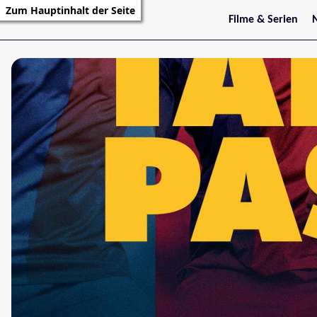
Zum Hauptinhalt der Seite
Filme & Serien
Trailer
S
Kritiken
S
Filmarchiv
Serienarchiv