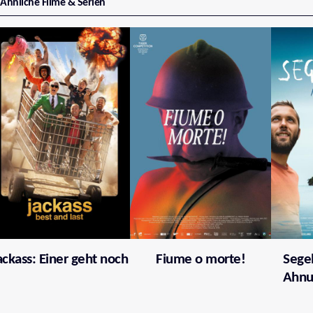
Ähnliche Filme & Serien
ackass: Einer geht noch
Fiume o morte!
Segel
Ahnu