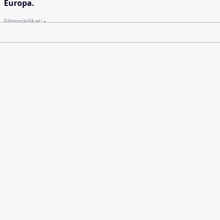
Europa.
Filmprädikat:
-