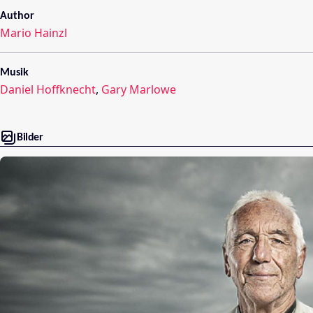
Author
Mario Hainzl
Musik
Daniel Hoffknecht
,
Gary Marlowe
Bilder