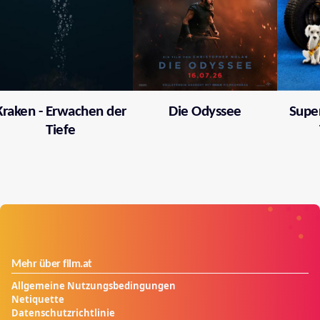
Kraken - Erwachen der
Die Odyssee
Supe
Tiefe
Mehr über film.at
Allgemeine Nutzungsbedingungen
Netiquette
Datenschutzrichtlinie