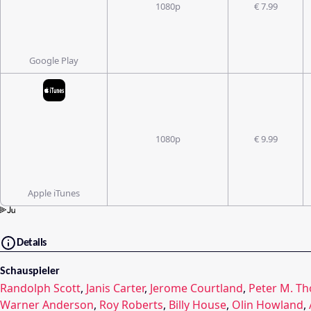
1080p
€ 7.99
Google Play
1080p
€ 9.99
Apple iTunes
Details
Schauspieler
Randolph Scott
,
Janis Carter
,
Jerome Courtland
,
Peter M. T
Warner Anderson
,
Roy Roberts
,
Billy House
,
Olin Howland
,