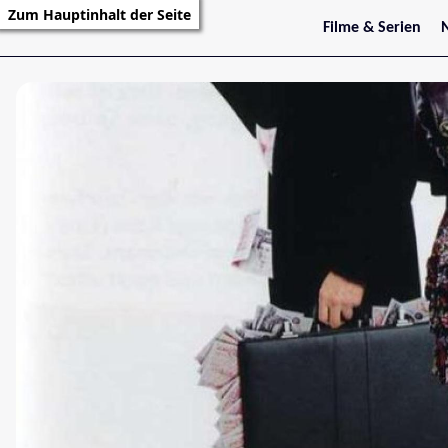
Zum Hauptinhalt der Seite
Filme & Serien
Trailer
S
Kritiken
S
Filmarchiv
Serienarchiv