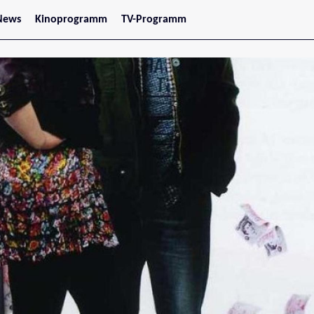
News
Kinoprogramm
TV-Programm
tars
Jetzt im Kino
treaming
Demnächst im Kino
Wien
Niederösterreich
Oberösterreich
Steiermark
Burgenland
Kärnten
Salzburg
Tirol
Vorarlberg