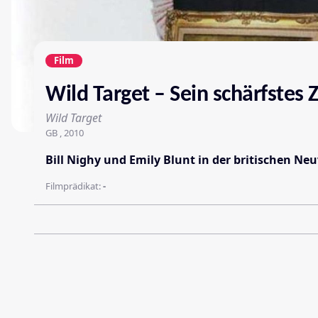
Film
Wild Target – Sein schärfstes Z
Wild Target
GB , 2010
Bill Nighy und Emily Blunt in der britischen Ne
Filmprädikat:
-