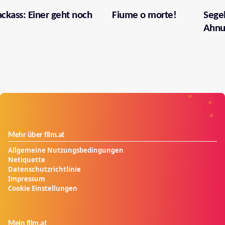
ackass: Einer geht noch
Fiume o morte!
Segel
Ahnu
Mehr über film.at
Allgemeine Nutzungsbedingungen
Netiquette
Datenschutzrichtlinie
Impressum
Cookie Einstellungen
Mein film.at