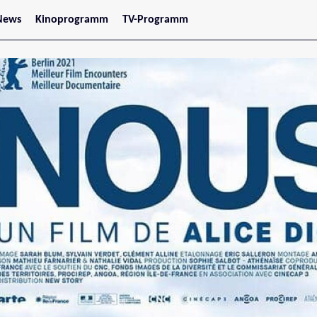
News
Kinoprogramm
TV-Programm
tars
Jetzt im Kino
treaming
Demnächst im Kino
Wien
Niederösterreich
Oberösterreich
Steiermark
Burgenland
Kärnten
Salzburg
Tirol
Vorarlberg