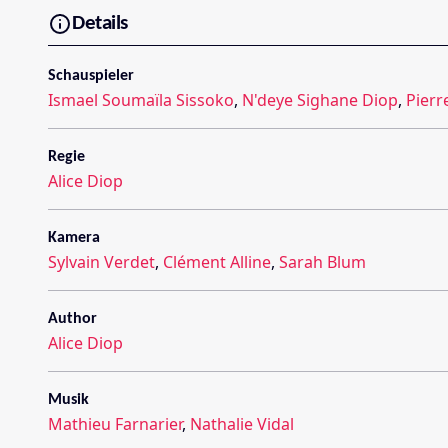
Details
Schauspieler
Ismael Soumaïla Sissoko
,
N'deye Sighane Diop
,
Pierr
Regie
Alice Diop
Kamera
Sylvain Verdet
,
Clément Alline
,
Sarah Blum
Author
Alice Diop
Musik
Mathieu Farnarier
,
Nathalie Vidal