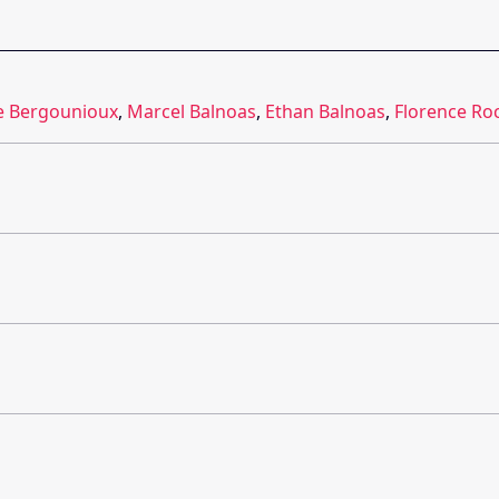
e Bergounioux
,
Marcel Balnoas
,
Ethan Balnoas
,
Florence Ro