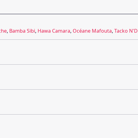
che
,
Bamba Sibi
,
Hawa Camara
,
Océane Mafouta
,
Tacko N'D