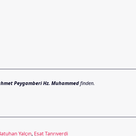
ahmet Peygamberi Hz. Muhammed
finden.
Batuhan Yalçın
,
Esat Tanrıverdi