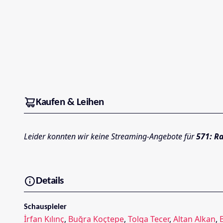
Kaufen & Leihen
Leider konnten wir keine Streaming-Angebote für
571: R
Details
Schauspieler
İrfan Kılınç
,
Buğra Koçtepe
,
Tolga Tecer
,
Altan Alkan
,