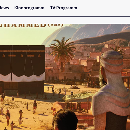
News
Kinoprogramm
TV-Programm
tars
Jetzt im Kino
treaming
Demnächst im Kino
Wien
Niederösterreich
Oberösterreich
Steiermark
Burgenland
Kärnten
Salzburg
Tirol
Vorarlberg