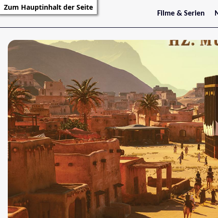
Zum Hauptinhalt der Seite
Filme & Serien
Trailer
S
Kritiken
S
Filmarchiv
Serienarchiv