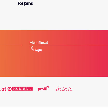
Regens
Mein film.at
Login