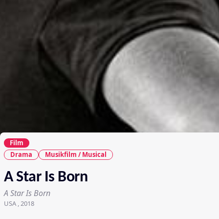
Film
Drama
Musikfilm / Musical
A Star Is Born
A Star Is Born
USA , 2018