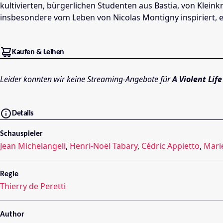
kultivierten, bürgerlichen Studenten aus Bastia, von Kleink
insbesondere vom Leben von Nicolas Montigny inspiriert, ei
Kaufen & Leihen
Leider konnten wir keine Streaming-Angebote für
A Violent Life
Details
Schauspieler
Jean Michelangeli
,
Henri-Noël Tabary
,
Cédric Appietto
,
Mari
Regie
Thierry de Peretti
Author