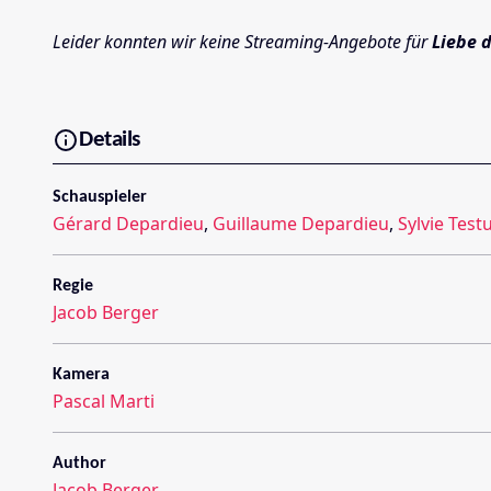
Leider konnten wir keine Streaming-Angebote für
Liebe 
Details
Schauspieler
Gérard Depardieu
,
Guillaume Depardieu
,
Sylvie Test
Regie
Jacob Berger
Kamera
Pascal Marti
Author
Jacob Berger