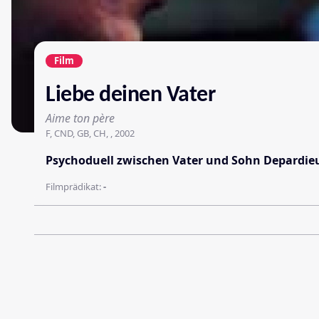
Film
Liebe deinen Vater
Aime ton père
F, CND, GB, CH, , 2002
Psychoduell zwischen Vater und Sohn Depardie
Filmprädikat:
-