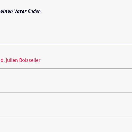
deinen Vater
finden.
ud
,
Julien Boisselier