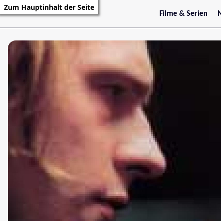
Zum Hauptinhalt der Seite
Filme & Serien
Trailer
S
Kritiken
S
Filmarchiv
Serienarchiv