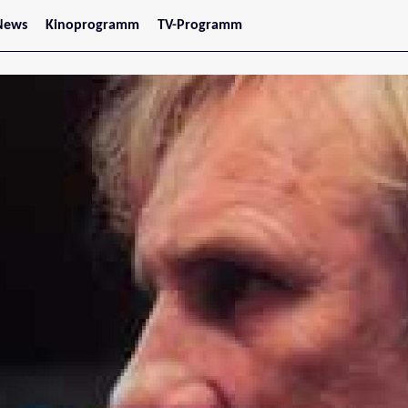
News
Kinoprogramm
TV-Programm
tars
Jetzt im Kino
treaming
Demnächst im Kino
Wien
Niederösterreich
Oberösterreich
Steiermark
Burgenland
Kärnten
Salzburg
Tirol
Vorarlberg