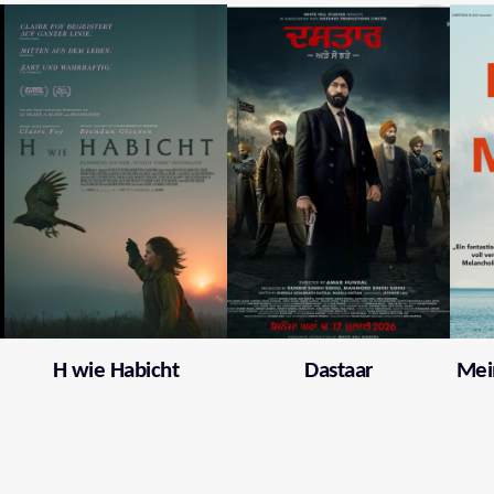
H wie Habicht
Dastaar
Mei