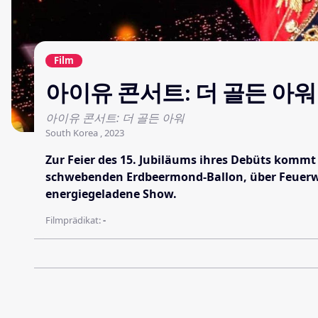
Film
아이유 콘서트: 더 골든 아워
아이유 콘서트: 더 골든 아워
South Korea , 2023
Zur Feier des 15. Jubiläums ihres Debüts kommt
schwebenden Erdbeermond-Ballon, über Feuerwer
energiegeladene Show.
Filmprädikat:
-