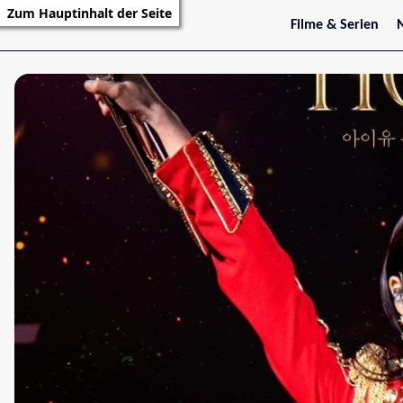
Zum Hauptinhalt der Seite
Filme & Serien
Trailer
S
Kritiken
S
Filmarchiv
Serienarchiv