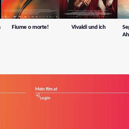
h
Fiume o morte!
Vivaldi und ich
Se
Ah
Mein film.at
Login