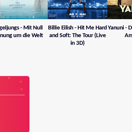
geljungs - Mit Null
Billie Eilish - Hit Me Hard
Yanuni - 
nung um die Welt
and Soft: The Tour (Live
Am
in 3D)