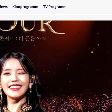
News
Kinoprogramm
TV-Programm
tars
Jetzt im Kino
treaming
Demnächst im Kino
Wien
Niederösterreich
Oberösterreich
Steiermark
Burgenland
Kärnten
Salzburg
Tirol
Vorarlberg