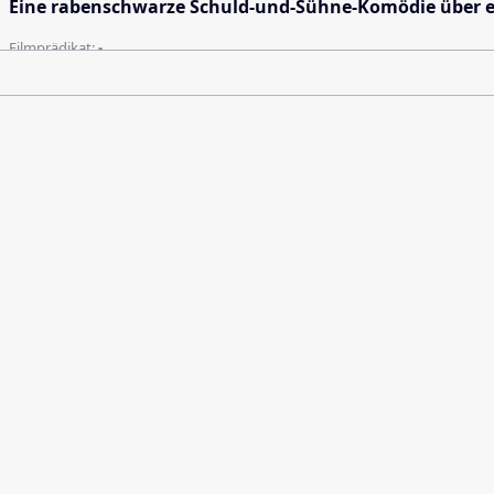
Eine rabenschwarze Schuld-und-Sühne-Komödie über eine
Filmprädikat:
-