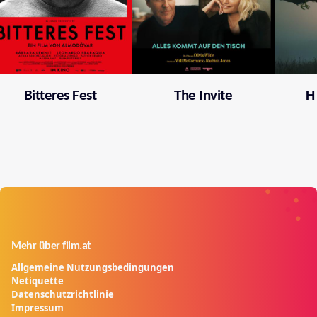
Bitteres Fest
The Invite
H
Mehr über film.at
Allgemeine Nutzungsbedingungen
Netiquette
Datenschutzrichtlinie
Impressum