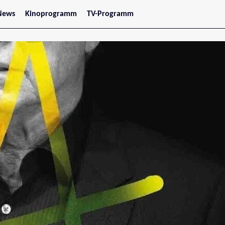
News
Kinoprogramm
TV-Programm
tars
Jetzt im Kino
treaming
Demnächst im Kino
Wien
Niederösterreich
Oberösterreich
Steiermark
Burgenland
Kärnten
Salzburg
Tirol
Vorarlberg