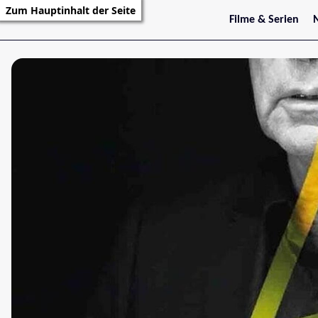
Zum Hauptinhalt der Seite
Filme & Serien
Trailer
S
Kritiken
S
Filmarchiv
Serienarchiv