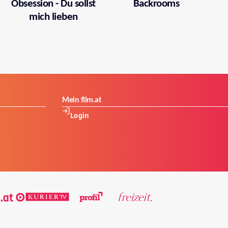
Obsession - Du sollst
Backrooms
mich lieben
Mein film.at
Login