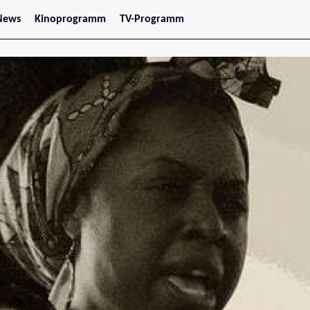
News
Kinoprogramm
TV-Programm
tars
Jetzt im Kino
treaming
Demnächst im Kino
Wien
Niederösterreich
Oberösterreich
Steiermark
Burgenland
Kärnten
Salzburg
Tirol
Vorarlberg