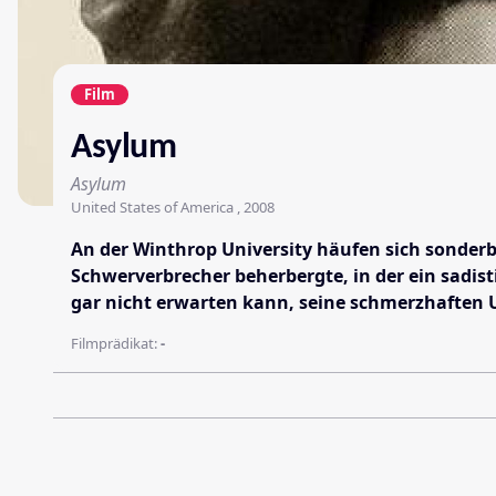
Film
Asylum
Asylum
United States of America , 2008
An der Winthrop University häufen sich sonderb
Schwerverbrecher beherbergte, in der ein sadis
gar nicht erwarten kann, seine schmerzhaften
Filmprädikat:
-