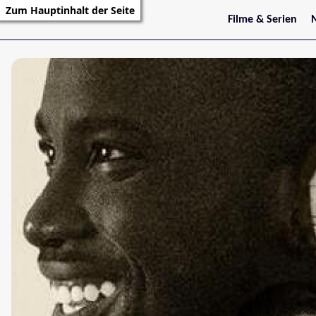
Zum Hauptinhalt der Seite
Filme & Serien
Trailer
S
Kritiken
S
Filmarchiv
Serienarchiv