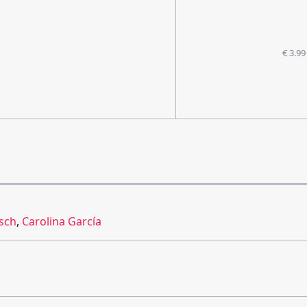
€ 3.99
sch
,
Carolina García