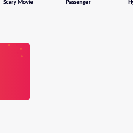
Scary Movie
Passenger
H