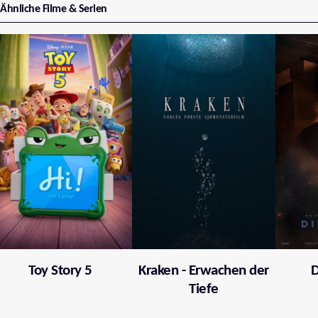
Ähnliche Filme & Serien
Toy Story 5
Kraken - Erwachen der
D
Tiefe