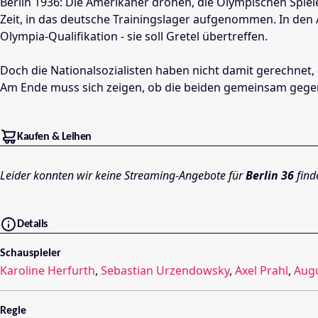
Berlin 1936: Die Amerikaner drohen, die Olympischen Spiel
Zeit, in das deutsche Trainingslager aufgenommen. In den 
Olympia-Qualifikation - sie soll Gretel übertreffen.
Doch die Nationalsozialisten haben nicht damit gerechnet
Am Ende muss sich zeigen, ob die beiden gemeinsam gegen d
Kaufen & Leihen
Leider konnten wir keine Streaming-Angebote für
Berlin 36
find
Details
Schauspieler
Karoline Herfurth
,
Sebastian Urzendowsky
,
Axel Prahl
,
Augu
Regie