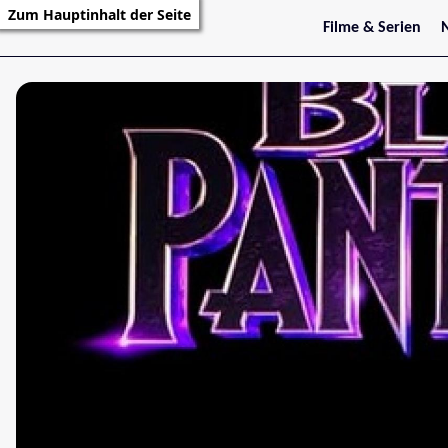
Zum Hauptinhalt der Seite
Filme & Serien
Trailer
S
Kritiken
S
Filmarchiv
Serienarchiv