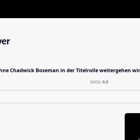
ver
e Chadwick Boseman in der Titelrolle weitergehen wird,
IMDb:
6.6