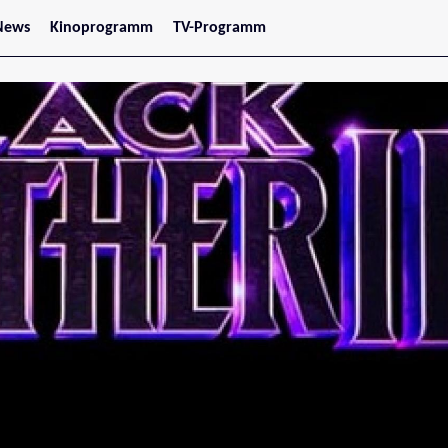
News
Kinoprogramm
TV-Programm
tars
Jetzt im Kino
treaming
Demnächst im Kino
Wien
Niederösterreich
Oberösterreich
Steiermark
Burgenland
Kärnten
Salzburg
Tirol
Vorarlberg