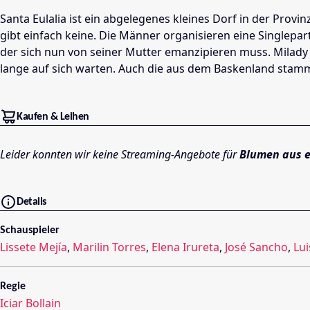
Santa Eulalia ist ein abgelegenes kleines Dorf in der Provi
gibt einfach keine. Die Männer organisieren eine Singlepar
der sich nun von seiner Mutter emanzipieren muss. Milady 
lange auf sich warten. Auch die aus dem Baskenland stammen
Kaufen & Leihen
Leider konnten wir keine Streaming-Angebote für
Blumen aus e
Details
Schauspieler
Lissete Mejía
,
Marilin Torres
,
Elena Irureta
,
José Sancho
,
Lui
Regie
Iciar Bollain