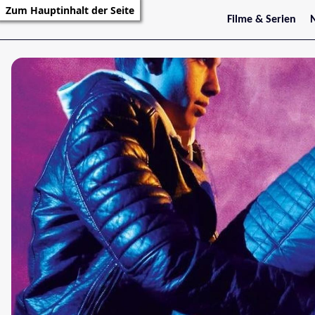
Zum Hauptinhalt der Seite
Filme & Serien
Trailer
S
Kritiken
S
Filmarchiv
Serienarchiv