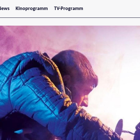
News
Kinoprogramm
TV-Programm
tars
Jetzt im Kino
treaming
Demnächst im Kino
Wien
Niederösterreich
Oberösterreich
Steiermark
Burgenland
Kärnten
Salzburg
Tirol
Vorarlberg