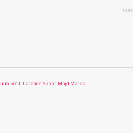
€ 9.99
uub Smit
,
Carolien Spoor
,
Majd Mardo