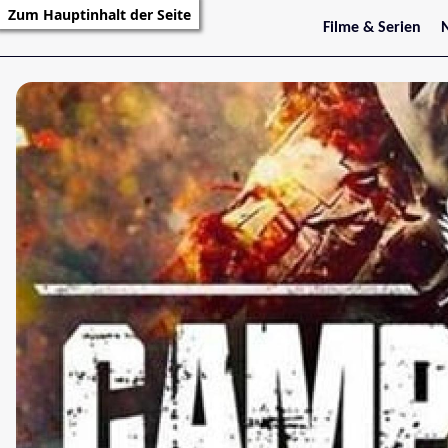
Zum Hauptinhalt der Seite
Filme & Serien
Trailer
S
Kritiken
S
Filmarchiv
Serienarchiv