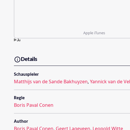
Apple iTunes
Details
Schauspieler
Matthijs van de Sande Bakhuyzen
,
Yannick van de Ve
Regie
Boris Paval Conen
Author
Boris Paval Conen
,
Geert Lageveen
,
Leopold Witte