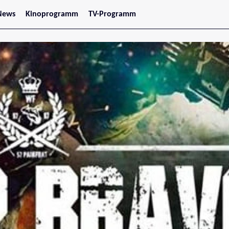
News
Kinoprogramm
TV-Programm
tars
Jetzt im Kino
treaming
Demnächst im Kino
Wien
Niederösterreich
Oberösterreich
Steiermark
Burgenland
Kärnten
Salzburg
Tirol
Vorarlberg