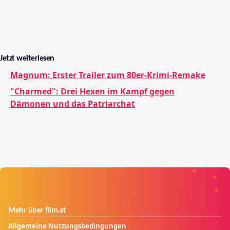
Jetzt weiterlesen
Magnum: Erster Trailer zum 80er-Krimi-Remake
"Charmed": Drei Hexen im Kampf gegen
Dämonen und das Patriarchat
Mehr über film.at
Allgemeine Nutzungsbedingungen